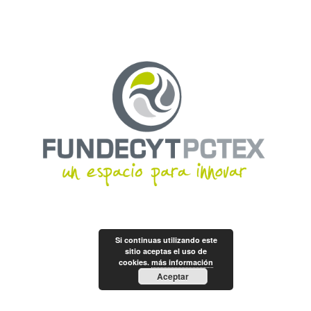
Si continuas utilizando este
sitio aceptas el uso de
cookies.
más información
Aceptar